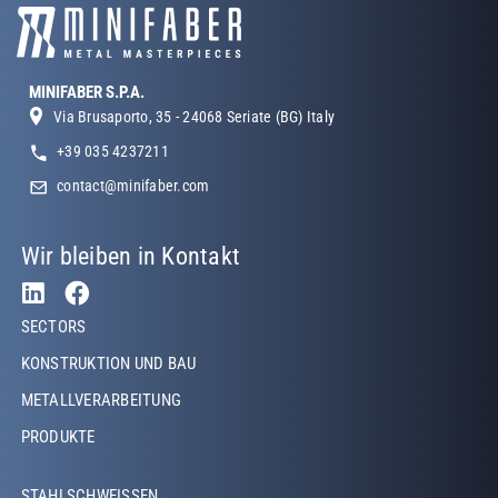
MINIFABER S.P.A.
Via Brusaporto, 35 - 24068 Seriate (BG) Italy
+39 035 4237211
contact@minifaber.com
Wir bleiben in Kontakt
Footer Left
SECTORS
KONSTRUKTION UND BAU
METALLVERARBEITUNG
PRODUKTE
Footer Left Middle
STAHLSCHWEISSEN