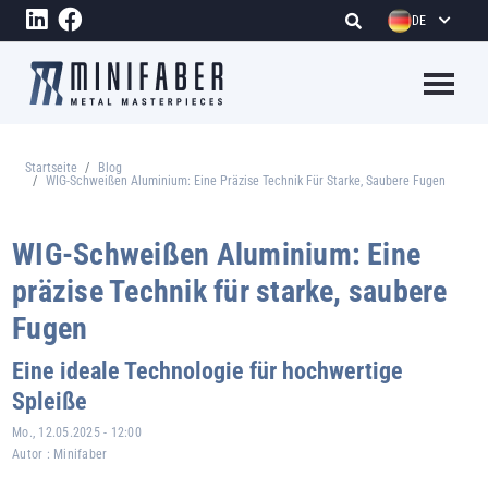
Direkt zum Inhalt
DE
Megame
Startseite
Blog
Pfadnavigation
WIG-Schweißen Aluminium: Eine Präzise Technik Für Starke, Saubere Fugen
WIG-Schweißen Aluminium: Eine
präzise Technik für starke, saubere
Fugen
Eine ideale Technologie für hochwertige
Spleiße
Mo., 12.05.2025 - 12:00
Autor :
Minifaber