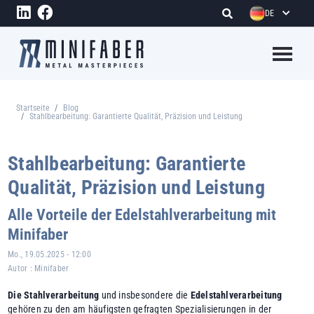
Direkt zum Inhalt
DE
Megame
Startseite
Blog
Pfadnavigation
Stahlbearbeitung: Garantierte Qualität, Präzision und Leistung
Stahlbearbeitung: Garantierte
Qualität, Präzision und Leistung
Alle Vorteile der Edelstahlverarbeitung mit
Minifaber
Mo., 19.05.2025 - 12:00
Autor :
Minifaber
Die Stahlverarbeitung
und insbesondere die
Edelstahlverarbeitung
gehören zu den am häufigsten gefragten Spezialisierungen in der