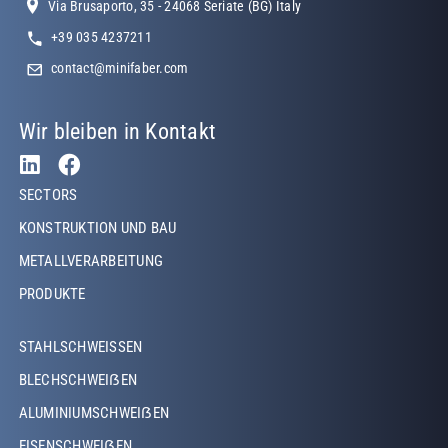
Via Brusaporto, 35 - 24068 Seriate (BG) Italy
+39 035 4237211
contact@minifaber.com
Wir bleiben in Kontakt
Footer Left
SECTORS
KONSTRUKTION UND BAU
METALLVERARBEITUNG
PRODUKTE
Footer Left Middle
STAHLSCHWEISSEN
BLECHSCHWEIẞEN
ALUMINIUMSCHWEIẞEN
EISENSCHWEIẞEN