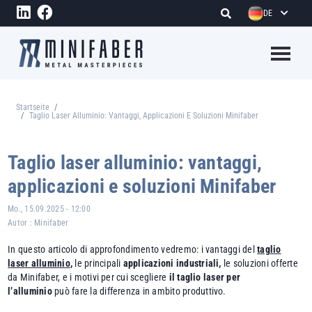
Direkt zum Inhalt
DE
Megame
Startseite
Pfadnavigation
Taglio Laser Alluminio: Vantaggi, Applicazioni E Soluzioni Minifaber
Taglio laser alluminio: vantaggi,
applicazioni e soluzioni Minifaber
Mo., 15.09.2025 - 12:00
Autor :
Minifaber
In questo articolo di approfondimento vedremo: i vantaggi del
taglio
laser alluminio
,
le principali
applicazioni industriali,
le soluzioni offerte
da Minifaber, e i motivi per cui scegliere
il taglio laser per
l’alluminio
può fare la differenza in ambito produttivo.