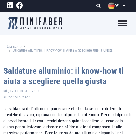
Direkt zum Inhalt
DE
Megame
Startseite
Pfadnavigation
Saldature Alluminio: Il Know-how Ti Aiuta A Scegliere Quella Giusta
Saldature alluminio: il know-how ti
aiuta a scegliere quella giusta
Mi., 12.12.2018 - 12:00
Autor :
Minifaber
La saldatura dell’alluminio può essere effettuata secondo differenti
tecniche di lavoro, ognuna con i suoi pro e i suoi contro. Per ogni tipologia
di pezzi lavorati, i nostri tecnici devono quindi scegliere la tecnologia
giusta per ottimizzare le risorse ed offrire ai clienti componenti dalle
massime performance. Ecco le tre saldature alluminio disponibili nei