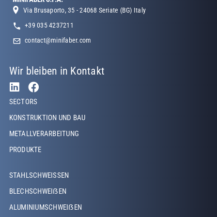
Via Brusaporto, 35 - 24068 Seriate (BG) Italy
+39 035 4237211
contact@minifaber.com
Wir bleiben in Kontakt
Footer Left
SECTORS
KONSTRUKTION UND BAU
METALLVERARBEITUNG
PRODUKTE
Footer Left Middle
STAHLSCHWEISSEN
BLECHSCHWEIẞEN
ALUMINIUMSCHWEIẞEN