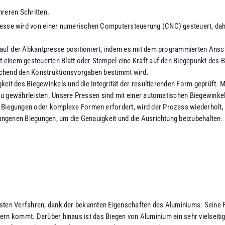
hreren Schritten.
esse wird von einer numerischen Computersteuerung (CNC) gesteuert, dah
auf der Abkantpresse positioniert, indem es mit dem programmierten Ansch
 einem gesteuerten Blatt oder Stempel eine Kraft auf den Biegepunkt des 
rechend den Konstruktionsvorgaben bestimmt wird.
keit des Biegewinkels und die Integrität der resultierenden Form geprüft
zu gewährleisten. Unsere Pressen sind mit einer automatischen Biegewinkel
Biegungen oder komplexe Formen erfordert, wird der Prozess wiederholt,
angenen Biegungen, um die Genauigkeit und die Ausrichtung beizubehalten.
sten Verfahren, dank der bekannten Eigenschaften des Aluminiums: Seine F
ern kommt. Darüber hinaus ist das Biegen von Aluminium ein sehr vielseiti