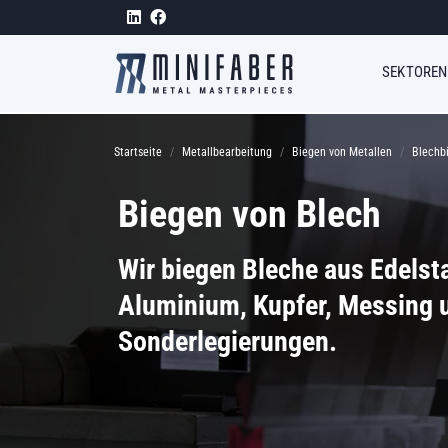
Direkt zum Inhalt
Megam
SEKTOREN
Pfadnavigation
Startseite
Metallbearbeitung
Biegen von Metallen
Blechb
Biegen von Blech
Wir biegen Bleche aus Edelsta
Aluminium, Kupfer, Messing 
Sonderlegierungen.