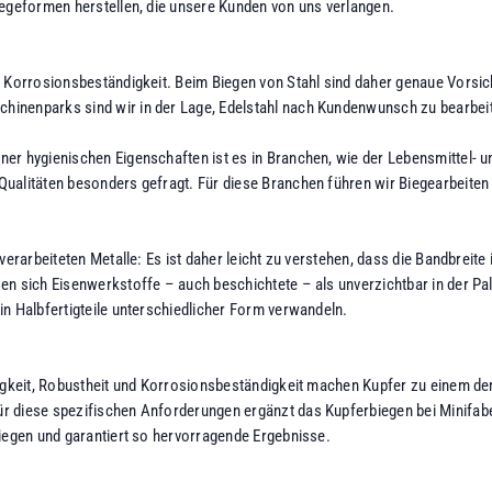
iegeformen herstellen, die unsere Kunden von uns verlangen.
ne Korrosionsbeständigkeit. Beim Biegen von Stahl sind daher genaue Vors
hinenparks sind wir in der Lage, Edelstahl nach Kundenwunsch zu bearbei
er hygienischen Eigenschaften ist es in Branchen, wie der Lebensmittel- un
ualitäten besonders gefragt. Für diese Branchen führen wir Biegearbeiten 
verarbeiteten Metalle: Es ist daher leicht zu verstehen, dass die Bandbreite
en sich Eisenwerkstoffe – auch beschichtete – als unverzichtbar in der Pal
in Halbfertigteile unterschiedlicher Form verwandeln.
higkeit, Robustheit und Korrosionsbeständigkeit machen Kupfer zu einem de
 diese spezifischen Anforderungen ergänzt das Kupferbiegen bei Minifaber
biegen und garantiert so hervorragende Ergebnisse.