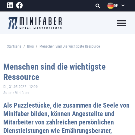
Direkt zum Inhalt
DE
Megame
Startseite
Blog
Menschen Sind Die Wichtigste Ressource
Pfadnavigation
Menschen sind die wichtigste
Ressource
Di., 31.05.2022 - 12:00
Autor :
Minifaber
Als Puzzlestücke, die zusammen die Seele von
Minifaber bilden, können Angestellte und
Mitarbeiter von zahlreichen persönlichen
Dienstleistungen wie Ernährungsberater,