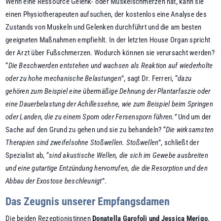
Wenn eine Ressource Gelenk- oder Muskelschmerzen hat, kann sie
einen Physiotherapeuten aufsuchen, der kostenlos eine Analyse des
Zustands von Muskeln und Gelenken durchführt und die am besten
geeigneten Maßnahmen empfiehlt. In der letzten House Organ spricht
der Arzt über Fußschmerzen. Wodurch können sie verursacht werden?
“
Die Beschwerden entstehen und wachsen als Reaktion auf wiederholte
oder zu hohe mechanische Belastungen
”, sagt Dr. Ferreri, “
dazu
gehören zum Beispiel eine übermäßige Dehnung der Plantarfaszie oder
eine Dauerbelastung der Achillessehne, wie zum Beispiel beim Springen
oder Landen, die zu einem Sporn oder Fersensporn führen.”
Und um der
Sache auf den Grund zu gehen und sie zu behandeln?
“Die wirksamsten
Therapien sind zweifelsohne Stoßwellen. Stoßwellen
”, schließt der
Spezialist ab, “
sind akustische Wellen, die sich im Gewebe ausbreiten
und eine gutartige Entzündung hervorrufen, die die Resorption und den
Abbau der Exostose beschleunigt
”.
Das Zeugnis unserer Empfangsdamen
Die beiden Rezeptionistinnen
Donatella Garofoli und Jessica Merigo
,