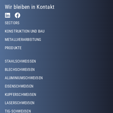
Wir bleiben in Kontakt
Footer Left
SECTORS
KONSTRUKTION UND BAU
METALLVERARBEITUNG
PRODUKTE
Footer Left Middle
STAHLSCHWEISSEN
BLECHSCHWEIẞEN
ALUMINIUMSCHWEIẞEN
EISENSCHWEIẞEN
KUPFERSCHWEIẞEN
LASERSCHWEIẞEN
TIG-SCHWEIẞEN