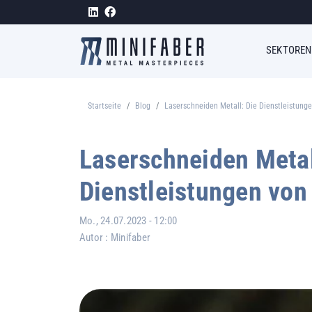
Direkt zum Inhalt
Megam
SEKTOREN
Startseite
Blog
Laserschneiden Metall: Die Dienstleistung
Pfadnavigation
Laserschneiden Metal
Dienstleistungen von
Mo., 24.07.2023 - 12:00
Autor :
Minifaber