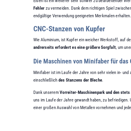
Eisen ist ein weiterer sehr schwer zu bearbeitender 
Fehler
zu vermeiden. Dank dem richtigen Spiel zwischen 
endgültige Verwendung geeigneten Merkmalen erhalten. D
CNC-Stanzen von Kupfer
Wie Aluminium, ist Kupfer ein weicher Werkstoff, auf d
andrerseits erfordert es eine größere Sorgfalt
, um un
Die Maschinen von Minifaber für da
Minifaber ist im Laufe der Jahre von sehr vielen in- u
einschließlich
des Stanzens der Bleche
.
Dank unserem
Vorreiter-Maschinenpark und den stets
uns im Laufe der Jahre gewandt haben, zu befriedigen.
einer großen Auswahl von Metallen vornehmen und jedes