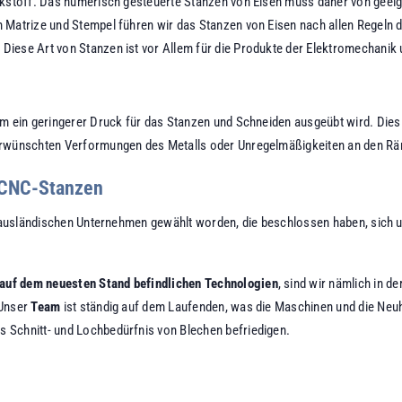
Werkstoff. Das numerisch gesteuerte Stanzen von Eisen muss daher von ge
Matrize und Stempel führen wir das Stanzen von Eisen nach allen Regeln de
iese Art von Stanzen ist vor Allem für die Produkte der Elektromechanik 
em ein geringerer Druck für das Stanzen und Schneiden ausgeübt wird. Die
erwünschten Verformungen des Metalls oder Unregelmäßigkeiten an den R
s CNC-Stanzen
nd ausländischen Unternehmen gewählt worden, die beschlossen haben, sich 
 auf dem neuesten Stand befindlichen Technologien
, sind wir nämlich in d
 Unser
Team
ist ständig auf dem Laufenden, was die Maschinen und die Neuh
 Schnitt- und Lochbedürfnis von Blechen befriedigen.