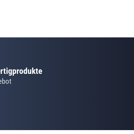
ertigprodukte
ebot