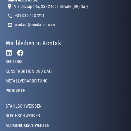
MINIFABER S.P.A.
Via Brusaporto, 35 - 24068 Seriate (BG) Italy
+39 035 4237211
contact@minifaber.com
Wir bleiben in Kontakt
Footer Left
SECTORS
KONSTRUKTION UND BAU
METALLVERARBEITUNG
PRODUKTE
Footer Left Middle
STAHLSCHWEISSEN
BLECHSCHWEIẞEN
ALUMINIUMSCHWEIẞEN