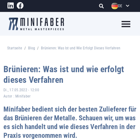
Direkt zum Inhalt
DE
Megame
Startseite
Blog
Brünieren: Was Ist und Wie Erfolgt Dieses Verfahren
Pfadnavigation
Brünieren: Was ist und wie erfolgt
dieses Verfahren
Di., 17.05.2022 - 12:00
Autor :
Minifaber
Minifaber bedient sich der besten Zulieferer für
das Brünieren der Metalle. Schauen wir, um was
es sich handelt und wie dieses Verfahren in der
Praxis vorgenommen wird.